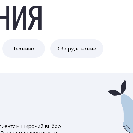
ам широкий выбор
шем ассортименте
 блюд до закусок и
а поставках сырья
арантируя нашим
 ингредиентам.