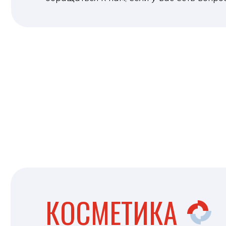
КОСМЕТИКА
В Unadeco мы понимаем, как важно заботиться 
чувствовать себя уверенно в своей коже. Имен
предлагаем широкий выбор высококачественн
продуктов, включая средства по уходу за коже
макияжем.