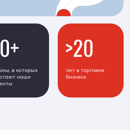
>20
рых
лет в торговом
бизнесе