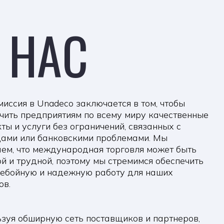
АС
deco заключается в том, чтобы
иятиям по всему миру качественные
без ограничений, связанных с
ковскими проблемами. Мы
дународная торговля может быть
, поэтому мы стремимся обеспечить
надежную работу для наших
ю сеть поставщиков и партнеров,
ить разнообразный ассортимент
х товаров и услуг в различных
 пищевую, косметическую,
шленность и оборудование.