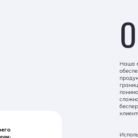
О Н
Наша миссия в Una
обеспечить предпр
продукты и услуги 
границами или бан
понимаем, что меж
сложной и трудной
бесперебойную и 
клиентов.
Используя обширну
мы можем предлож
о
высококачественны
ц.
отраслях, включая
техническую промы