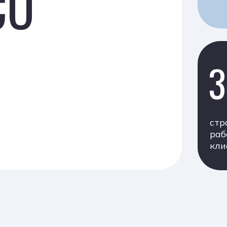
30+
страны, в кото
работают наши
клиенты