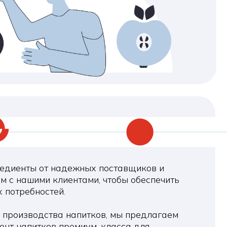
надежных поставщиков и
клиентами, чтобы обеспечить
ей.
ва напитков, мы предлагаем
в премиум-класса для
товых соков до элитных вин