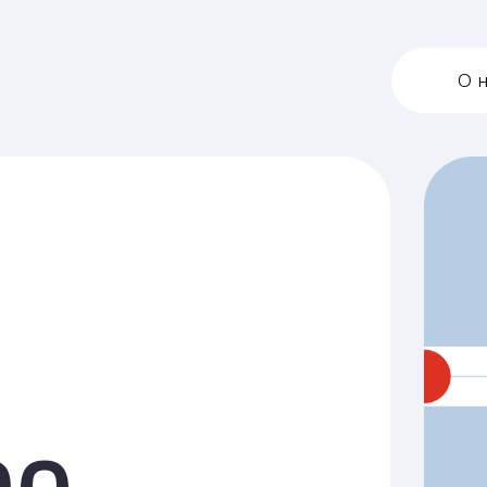
О нас
На
O