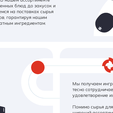
Мы получаем ингредиенты от 
тесно сотрудничаем с нашими 
удовлетворение их потребност
Помимо сырья для производст
широкий ассортимент напитко
торговли. От освежающих фрук
и крепких спиртных напитков.